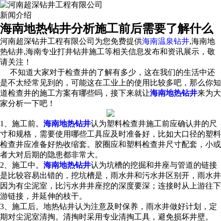
新闻介绍
海南地热钻井分析施工前后需要了解什么
河南超深钻井工程有限公司为您免费提供
海南温泉钻井
,海南地
热钻井,海南专业打井钻井施工等相关信息发布和资讯展示，敬
请关注！
不知道大家对于检查井的了解有多少，这在我们的生活中还
是不太经常见到的，可能这在工业上的使用比较多吧，那么你知
道检查井的施工方案有哪些吗，接下来就让
海南地热钻井
来为大
家分析一下吧！
1、施工前。
海南地热钻井
认为塑料检查井施工前应确认井的尺
寸和规格，需要使用哪些工具应及时准备好，比如大口径的塑料
检查井应准备好热收缩套。胶圈应和塑料检查井尺寸配套，小或
者大对后期的隐患都非常大。
2、施工中。
海南地热钻井
认为坑槽的挖掘和井座与管道的链接
是比较容易出错的，挖坑槽是，雨水井和污水井区别开，雨水井
因为有尘泥室，比污水井井座挖的深度要深；连接时从上游往下
游链接，并延伸的枝干。
3、施工后。地热钻井认为注意及时保养，雨水井做好计划，定
期对尘泥室清掏。清掏时采用专业清掏工具，避免损坏井壁。