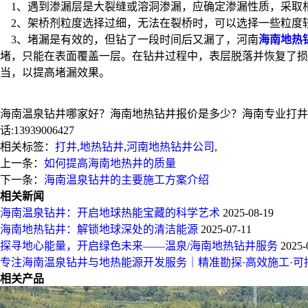
1、遇到渗漏层是大裂缝或溶洞渗漏，应确定渗漏性质，采取
2、架桥剂粒度选择过细，无法在裂桥时，可以选择一些粒度
3、堵漏是有效的，但钻了一段时间后又漏了，河南
海南地热
堵，只能在表面覆盖一层。在钻井过程中，表层脱落并恢复了损
当，以提高堵漏效果。
海南温泉钻井哪家好？海南地热钻井报价是多少？海南专业打井钻
话:13939006427
相关标签：
打井
,
地热钻井
,
河南地热钻井公司
,
上一条：
如何提高海南地热井的质量
下一条：
海南温泉钻井的主要施工方案介绍
相关新闻
海南温泉钻井：开启地球热能宝藏的科学艺术
2025-08-19
海南地热钻井：解锁地球深处的清洁能源
2025-07-11
探寻地心能量，开启绿色未来——温泉/海南地热钻井服务
2025-
专注海南温泉钻井与地热能源开发服务｜精准勘探·高效施工·可
相关产品