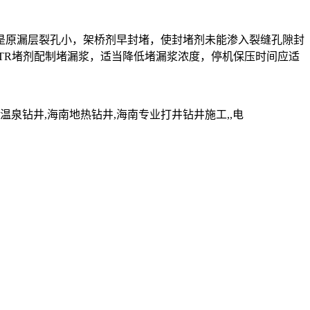
是原漏层裂孔小，架桥剂早封堵，使封堵剂未能渗入裂缝孔隙封
TR堵剂配制堵漏浆，适当降低堵漏浆浓度，停机保压时间应适
钻井,海南地热钻井,海南专业打井钻井施工,,电