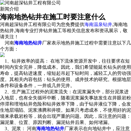
新闻介绍
海南地热钻井在施工时要注意什么
河南超深钻井工程有限公司为您免费提供
海南温泉钻井
,海南地
热钻井,海南专业打井钻井施工等相关信息发布和资讯展示，敬
请关注！
河南
海南地热钻井
厂家表示地热井施工过程中需要注意以下几
个方面：
1、钻井效率的提高： 在地下流体资源开发中，往往要求在短
时间内安全完井，降低成本。因此，我们希望能延长钻头的使用
寿命，提高钻进速度，缩短起吊起下钻时间，减轻工人的劳动强
度。其相关内容包括：钻头的使用、成井技术的研究。根据地层
条件和设备条件，一井或几井完井。
2、生产施工过程外的泥浆流失：在泥浆漏失中，部分泥浆进
入地层，也有全失循环中断，随着泥浆漏失事故发生在井眼岩粉
停滞和埋地钻井危险和钻井效率下降，由于钻井液位下降，会发
生地层塌陷、泥浆沸腾和井喷。如果只考虑成本，不使用好的泥
墙来承载岩粉等，就会出现严重的问题。因此，应注意的问题：
漏泥量、位置、原因判断、漏泥钻井后果、如何堵漏。
3、泥浆： 河南
海南地热钻井
厂家表示在向地钻井中，应注意