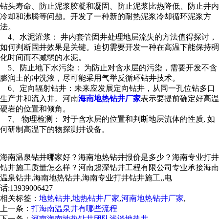
钻头寿命、防止泥浆胶凝和凝固、防止泥浆比热降低、防止井内
冷却和沸腾等问题。开发了一种新的耐热泥浆冷却循环泥浆方
法。
4、水泥灌浆： 井内套管固井处理地层流失的方法值得探讨，
如何判断固井效果是关键。迫切需要开发一种在高温下能保持稠
化时间而不减弱的水泥。
5、防止地下水污染： 为防止对含水层的污染，需要开发不含
膨润土的冲洗液，尽可能采用气举反循环钻井技术。
6、定向辐射钻井：未来应发展定向钻井，从同一孔位钻多口
生产井和流入井。河南
海南地热钻井厂家
表示要提前确定好高温
硬岩的位置和倾角。
7、 物理检测： 对于含水层的位置和判断地层流体的性质, 如
何研制高温下的物探测井设备。
海南温泉钻井哪家好？海南地热钻井报价是多少？海南专业打井
钻井施工质量怎么样？河南超深钻井工程有限公司专业承接海南
温泉钻井,海南地热钻井,海南专业打井钻井施工,,电
话:13939006427
相关标签：
地热钻井
,
地热钻井厂家
,
河南地热钻井厂家
,
上一条：
打海南温泉井有哪些流程
下一条：
河南海南地热钻井团队浅谈地热井