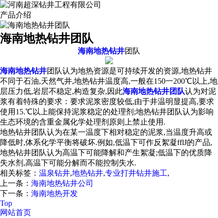
产品介绍
海南地热钻井团队
海南地热钻井
团队
海南地热钻井
团队认为地热资源是可持续开发的资源,地热钻井
不同于石油,天然气井,地热钻井温度高,一般在150一200℃以上,地
层压力低,岩层不稳定,构造复杂,因此
海南地热钻井团队
认为对泥
浆有着特殊的要求：要求泥浆密度较低,由于井温明显提高,要求
使用15.℃以上能保持泥浆稳定的处理剂;地热钻井团队认为影响
生态环境的含重金属化学处理剂原则上禁止使用.
地热钻井团队认为在某一温度下相对稳定的泥浆,当温度升高或
降低时,体系化学平衡将破坏.例如,低温下可作反絮凝fflJ的产品,
地热钻井团队认为高温下可能降解和产生絮凝;低温下的优质降
失水剂,高温下可能分解而不能控制失水.
相关标签：
温泉钻井
,
地热钻井
,
专业打井钻井施工
,
上一条：
海南地热钻井公司
下一条：
海南地热开发
Top
网站首页